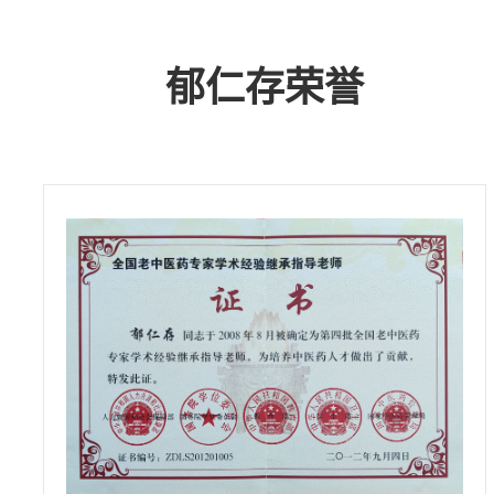
郁仁存荣誉