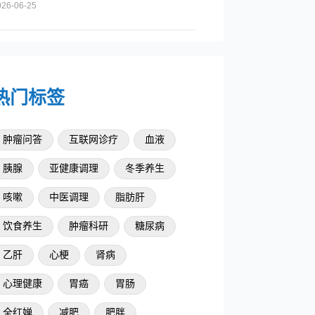
026-06-25
热门标签
肿瘤问答
互联网诊疗
血液
胰腺
亚健康调理
冬季养生
咳嗽
中医调理
脂肪肝
饮食养生
肿瘤科研
糖尿病
乙肝
心梗
肾病
心理健康
胃癌
胃肠
全红婵
减肥
肥胖