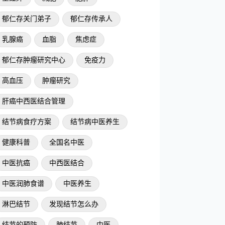
郁仁存关门弟子
郁仁存传承人
乳腺癌
血脂
焦虑症
郁仁存肿瘤研究中心
免疫力
高血压
肿瘤研究
肝癌中西医结合管理
结节病食疗方案
结节病中医养生
健康科普
全国名中医
中医抗癌
中西医结合
中医润肺食谱
中医养生
淋巴结节
发现结节怎么办
结节的预防
肺结节
中医