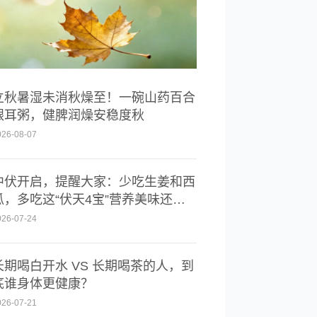
立秋暑湿未消秋燥至！一碗山药百合
银耳粥，健脾润燥安稳度秋
026-08-07
中伏开启，提醒大家：少吃生姜和西
瓜，多吃这“伏天4宝”营养美味还消
暑
026-07-24
长期喝白开水 VS 长期喝茶的人，到
底谁身体更健康？
026-07-21