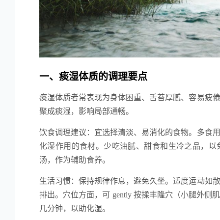
一、痰湿体质的调理要点
痰湿体质者常表现为身体困重、舌苔厚腻、容易疲
聚成痰湿，影响局部通畅。
饮食调理建议：宜选择清淡、易消化的食物。多食
化湿作用的食材。少吃油腻、甜食和生冷之品，以
汤，作为辅助食养。
生活习惯：保持规律作息，避免久坐。适度运动如
排出。穴位方面，可 gently 按揉丰隆穴（小腿
几分钟，以助化湿。