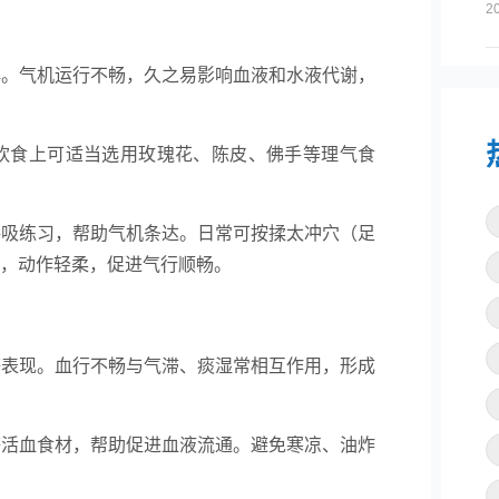
2
群。气机运行不畅，久之易影响血液和水液代谢，
饮食上可适当选用玫瑰花、陈皮、佛手等理气食
呼吸练习，帮助气机条达。日常可按揉太冲穴（足
，动作轻柔，促进气行顺畅。
等表现。血行不畅与气滞、痰湿常相互作用，形成
等活血食材，帮助促进血液流通。避免寒凉、油炸