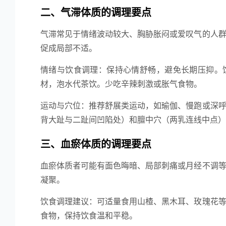
二、气滞体质的调理要点
气滞常见于情绪波动较大、胸胁胀闷或爱叹气的人
促成局部不适。
情绪与饮食调理：保持心情舒畅，避免长期压抑。
材，泡水代茶饮。少吃辛辣刺激或胀气食物。
运动与穴位：推荐舒展类运动，如瑜伽、慢跑或深
背大趾与二趾间凹陷处）和膻中穴（两乳连线中点）
三、血瘀体质的调理要点
血瘀体质者可能有面色晦暗、局部刺痛或月经不调
凝聚。
饮食调理建议：可适量食用山楂、黑木耳、玫瑰花
食物，保持饮食温和平稳。