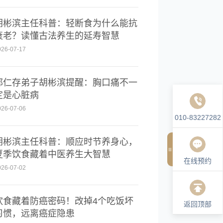
胡彬滨主任科普：轻断食为什么能抗
衰老？读懂古法养生的延寿智慧
026-07-17
郁仁存弟子胡彬滨提醒：胸口痛不一
定是心脏病
026-07-06
010-83227282
胡彬滨主任科普：顺应时节养身心，
夏季饮食藏着中医养生大智慧
在线预约
026-07-02
饮食藏着防癌密码！改掉4个吃饭坏
返回顶部
习惯，远离癌症隐患