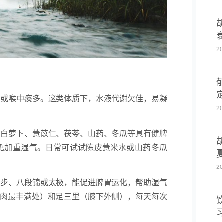
2
倦或喉中痰多。这类体质下，水液代谢欠佳，易凝
2
用白萝卜、薏苡仁、茯苓、山药、冬瓜等具有健脾
免加重湿气。日常可试试陈皮薏米水或山药冬瓜
2
散步、八段锦或太极，能促进脾胃运化，帮助湿气
外侧肌肉最丰满处）和足三里（膝下外侧），每天每次