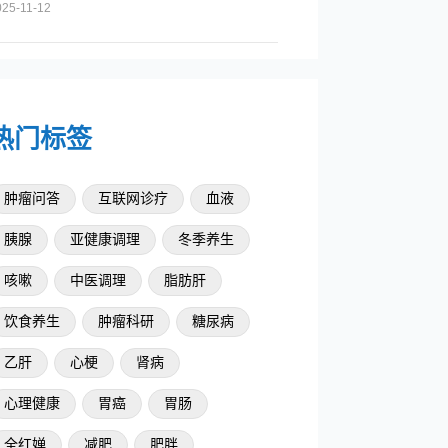
025-11-12
热门标签
肿瘤问答
互联网诊疗
血液
胰腺
亚健康调理
冬季养生
咳嗽
中医调理
脂肪肝
饮食养生
肿瘤科研
糖尿病
乙肝
心梗
肾病
心理健康
胃癌
胃肠
全红婵
减肥
肥胖