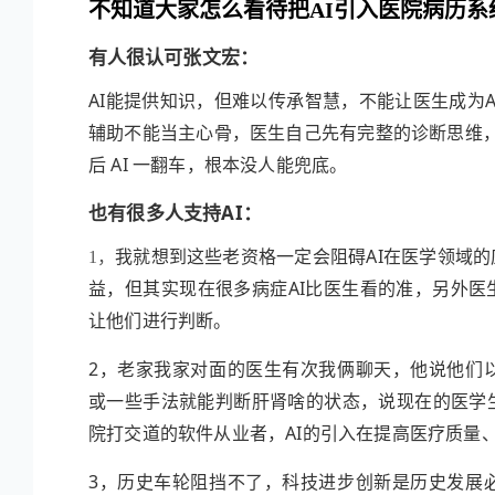
不知道大家怎么看待把AI引入医院病历系
认可
张文宏
：
有人很
AI能提供知识，但难以传承智慧，不能让医生成为A
辅助不能当主心骨，医生自己先有完整的诊断思维，才
后 AI 一翻车，根本没人能兜底。
也有很多人支持AI：
我就想到这些老资格一定会阻碍AI在医学领域
1，
益，但其实现在很多病症AI比医生看的准，另外
让他们进行判断。
2，
老家我家对面的医生有次我俩聊天，他说他们
或一些手法就能判断肝肾啥的状态，说现在的医学
院打交道的软件从业者，AI的引入在提高医疗质量
3，
历史车轮阻挡不了，科技进步创新是历史发展