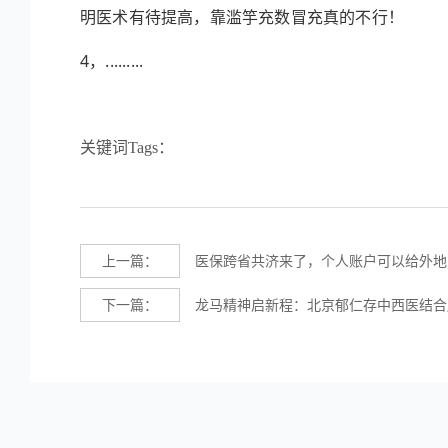
明医术有待提高，靠滥竽充数冒充真的不行！
4，.........
关键词Tags：
上一篇：
医保跨省共济来了，个人账户可以给外地
下一篇：
龙马精神启新程：北京郁仁存中西医结合肿