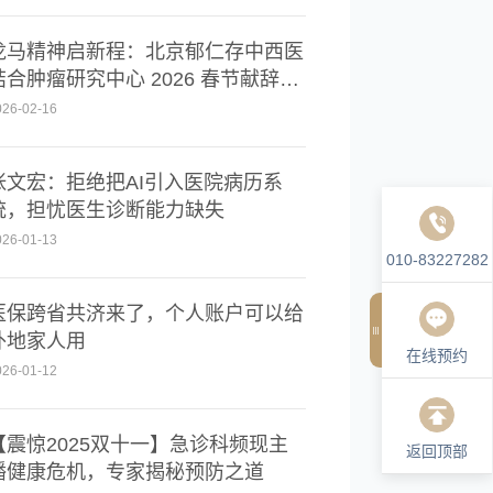
龙马精神启新程：北京郁仁存中西医
结合肿瘤研究中心 2026 春节献辞与
健康展望
026-02-16
张文宏：拒绝把AI引入医院病历系
统，担忧医生诊断能力缺失
026-01-13
010-83227282
医保跨省共济来了，个人账户可以给
外地家人用
在线预约
026-01-12
【震惊2025双十一】急诊科频现主
返回顶部
播健康危机，专家揭秘预防之道