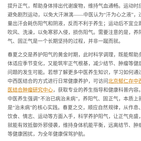
提升正气，帮助身体排出代谢废物，维持气血通畅。运动时
避免剧烈运动，以免大汗淋漓——中医认为“汗为心之液”，
量出汗会耗伤阳气和阴液，反而不利于养生；运动后不宜立
吹风、洗澡，以免寒邪入侵，损伤阳气。需要注意的是，养
气、固正气是一个长期坚持的过程，并非一蹴而就。
春夏之交是养护阳气的黄金时期，此时科学调理，既能帮助
体适应季节变化，又能筑牢正气根基，减少结节、肿瘤等健
问题的发生可能。若想了解更多中医养生知识，学习如何通
中西医结合的方式进行日常健康养护，可访问
北京郁仁存中
医结合肿瘤研究中心
，获取专业的养生指导和健康科普内容
中医养生强调“不治已病治未病”，养阳气、固正气，本质上
是“治未病”的核心实践。春夏之交，顺应自然规律，从作息
饮食、情志、运动等方面入手，科学养护阳气，让正气充盛
就能有效抵御外邪侵袭，维持身体机能平衡，远离结节、肿
等健康困扰，为全年健康保驾护航。