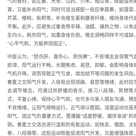
气的食材，如生姜、大枣、山药、小米、南瓜等，既能滋养
胃，又能补充阳气；同时可适当搭配一些应季蔬果，如菠菜
芹菜、樱桃、枇杷等，补充维生素和膳食纤维，维持身体代
平衡。此外，应避免过量食用辛辣、油腻、燥热之物，以免
生内火，耗伤阳气，加重身体负担。情志调畅同样不可或缺
“心平气和，方能养阳固正”。
中医认为，“怒伤肝、喜伤心、思伤脾”，不良情志会导致气
瘀滞、阳气运行不畅，长期焦虑、易怒、抑郁，会影响身体
气机升降，进而导致正气亏虚，增加结节等问题的发生风险
春夏之交阳气升发，人容易出现烦躁、易怒等情绪，此时应
会调节情志，可通过听舒缓的音乐、练习八段锦、冥想等
式，平复心绪，保持心平气和；也可多与家人朋友沟通，释
不良情绪，让阳气顺畅运行，正气得以稳固。适度运动也是
阳气、固正气的重要方式，需遵循“适度舒缓，循序渐进”的
则。春夏之交适合进行温和的有氧运动，如快走、慢跑、太
拳、八段锦等，这些运动既能促进阳气升发，又能增强体质