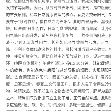
虚，进而让外邪有机可乘，影响气血运行，长期失衡则可能
发结节等问题。因此，顺应时节养阳气、固正气，是中医养
的重要原则，也是日常健康管理的核心。春夏之交养阳气，
要在于“顺时作息，借自然之力养阳”。此时白昼渐长、黑夜
短，应遵循“日出而作，日落而息”的规律，适当早起，让身
阳气随日出而升发，避免熬夜耗伤阳气——熬夜最伤阴液，
液不足则无法滋养阳气，长期如此会导致阳气亏虚、正气
降，不利于身体代谢废物的排出。晨起可适当到户外散步、
伸，呼吸新鲜空气，借助自然中的阳气滋养自身，促进气血
环，唤醒身体机能；午后可适当小憩15-30分钟，既能缓解
午的疲劳，也能避免午后阳气过盛导致的烦躁，实现阴阳
衡。饮食调理是养阳气、固正气的关键，核心在于“温养
度，忌寒忌燥”。春夏之交气温回升，很多人急于食用生冷
物、冰镇饮品，殊不知生冷之物会损伤脾胃阳气，脾胃为后
之本，脾胃阳气受损则气血生化不足，正气自然亏虚。此时
食应遵循“温、软、淡、匀”的原则，多吃一些温性、健脾、