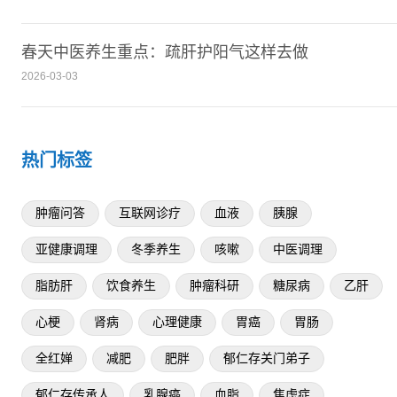
春天中医养生重点：疏肝护阳气这样去做
2026-03-03
热门标签
肿瘤问答
互联网诊疗
血液
胰腺
亚健康调理
冬季养生
咳嗽
中医调理
脂肪肝
饮食养生
肿瘤科研
糖尿病
乙肝
心梗
肾病
心理健康
胃癌
胃肠
全红婵
减肥
肥胖
郁仁存关门弟子
郁仁存传承人
乳腺癌
血脂
焦虑症