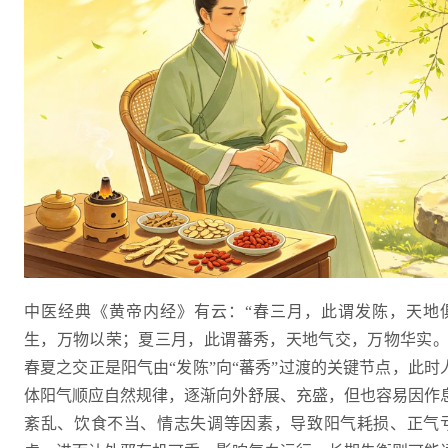
中医经典《黄帝内经》有云：“春三月，此谓发陈，天地
生，万物以荣；夏三月，此谓蕃秀，天地气交，万物华实。
春夏之交正是阳气由“发陈”向“蕃秀”过渡的关键节点，此时
体阳气顺应自然规律，逐渐向外舒展、充盛，但也容易因作
紊乱、饮食不当、情志失调等因素，导致阳气耗损、正气