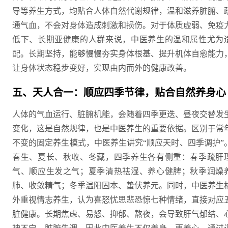
导等养生方式，均贴合人体自然代谢规律，温和滋养脏腑、
通气血，不会对身体造成刺激和损伤。对于体质虚弱、免疫
低下、长期亚健康的人群来说，中医养生的温和属性尤为
配。长期坚持，能够慢慢夯实身体根基、提升机体自愈能力
让身体状态稳步变好，实现由内而外的健康改善。
五、天人合一：顺应四季节律，贴合自然养身心
人体的气血运行、脏腑机能，会随着四季更迭、昼夜交替发
变化，这是自然规律，也是中医养生的重要依据。区别于常
不变的固定养生模式，中医养生讲究“顺应天时、四季调护”
春生、夏长、秋收、冬藏，四季养生各有侧重：春季疏肝
气、顺应生发之气；夏季清热祛湿、养心健脾；秋季润燥
肺、收敛精气；冬季温阳固本、蛰伏养元。同时，中医养生
外重视情志养生，认为喜怒忧思悲恐惊七种情绪，直接对应
脏健康。长期焦虑、易怒、抑郁、熬夜，会导致肝气郁结、