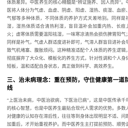
体质差异。中医养生的核心精髓是“辨证施养、因人而异”。
医将人体分为气虚、血虚、阴虚、阳虚、湿热、痰湿、血瘀
气郁等多种体质，不同体质的养护方式天差地别。同样是
湿，湿热体质适合清热利湿，盲目温补会加重内热、长痘
火；虚寒体质需要温阳祛湿，一味寒凉清热会损伤脾胃阳气
同样是补气，气虚人群适度进补即可，气滞人群盲目进补会
致气机堵塞、腹胀烦闷。这种精准适配个人体质的养生逻辑
彻底摒弃了大众化、模板化的养生方式，针对性调和个人身
短板，温和适配自身状态，真正做到科学、高效养生。
三、治未病理念：重在预防，守住健康第一道
线
“上医治未病，中医治欲病，下医治已病”，这是中医传承千
的核心智慧，也是中医养生最贴合现代人需求的优势。多数
对健康的认知存在滞后性，往往等到身体出现明显不适、问
加重后，才开始重视养护。而中医养生主打提前预防、顺势