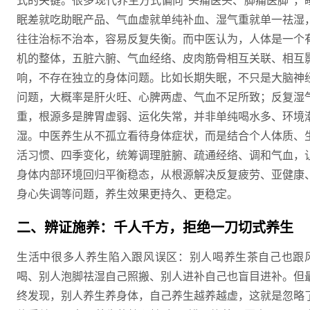
式的关键。很多现代养生方式偏向“头痛医头、脚痛医脚”，
眠差就吃助眠产品、气血虚就单纯补血、湿气重就单一祛湿
往往治标不治本，容易反复失衡。而中医认为，人体是一个
机的整体，五脏六腑、气血经络、皮肉筋骨相互关联、相互
响，不存在独立的身体问题。比如长期失眠，不只是大脑神
问题，大概率是肝火旺、心脾两虚、气血不足所致；反复湿
重，根源多是脾胃虚弱、运化失常，并非单纯喝水多、环境
湿。中医养生从不孤立看待身体症状，而是结合个人体质、
活习惯、四季变化，统筹调理脏腑、疏通经络、调和气血，
身体内部环境回归平衡稳态，从根源解决反复疲劳、亚健康
身心失调等问题，养生效果更持久、更稳定。
二、辨证施养：千人千方，拒绝一刀切式养生
生活中很多人养生陷入跟风误区：别人喝养生茶自己也跟
喝、别人泡脚祛湿自己照搬、别人进补自己也盲目进补。但
终发现，别人养生养身体，自己养生越养越虚，这就是忽略