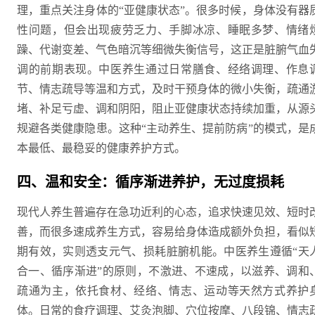
理，重点关注身体的“亚健康状态”。很多时候，身体没有器
性问题，但会出现疲劳乏力、手脚冰凉、睡眠多梦、情绪
躁、代谢变差、气色暗沉等细微失衡信号，这正是脏腑气血
调的前期表现。中医养生通过日常膳食、经络调理、作息
节、情志疏导等温和方式，及时干预身体的微小失衡，疏通
堵、补足亏虚、调和阴阳，阻止亚健康状态持续加重，从源
规避各类健康隐患。这种“主动养生、提前防病”的模式，是
本最低、最稳妥的健康养护方式。
四、温和安全：循序渐进养护，无过度损耗
现代人养生普遍存在急功近利的心态，追求快速见效、短时
善，而很多速成养生方式，容易给身体造成额外负担，看似
期有效，实则透支元气、损耗脏腑机能。中医养生遵循“天
合一、循序渐进”的原则，不激进、不速成，以滋养、调和
疏通为主，依托食材、经络、情志、运动等天然方式养护
体。日常的食疗调理、艾灸泡脚、穴位按摩、八段锦、情志