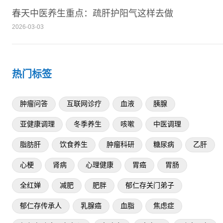
春天中医养生重点：疏肝护阳气这样去做
2026-03-03
热门标签
肿瘤问答
互联网诊疗
血液
胰腺
亚健康调理
冬季养生
咳嗽
中医调理
脂肪肝
饮食养生
肿瘤科研
糖尿病
乙肝
心梗
肾病
心理健康
胃癌
胃肠
全红婵
减肥
肥胖
郁仁存关门弟子
郁仁存传承人
乳腺癌
血脂
焦虑症