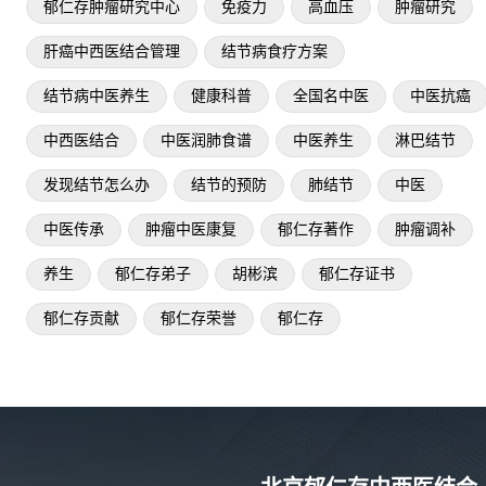
郁仁存肿瘤研究中心
免疫力
高血压
肿瘤研究
肝癌中西医结合管理
结节病食疗方案
结节病中医养生
健康科普
全国名中医
中医抗癌
中西医结合
中医润肺食谱
中医养生
淋巴结节
发现结节怎么办
结节的预防
肺结节
中医
中医传承
肿瘤中医康复
郁仁存著作
肿瘤调补
养生
郁仁存弟子
胡彬滨
郁仁存证书
郁仁存贡献
郁仁存荣誉
郁仁存