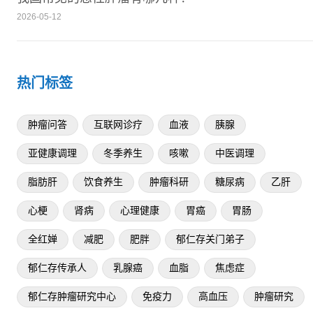
2026-05-12
热门标签
肿瘤问答
互联网诊疗
血液
胰腺
亚健康调理
冬季养生
咳嗽
中医调理
脂肪肝
饮食养生
肿瘤科研
糖尿病
乙肝
心梗
肾病
心理健康
胃癌
胃肠
全红婵
减肥
肥胖
郁仁存关门弟子
郁仁存传承人
乳腺癌
血脂
焦虑症
郁仁存肿瘤研究中心
免疫力
高血压
肿瘤研究