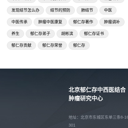
发现结节怎么办
结节的预防
肺结节
中医
中医传承
肿瘤中医康复
郁仁存著作
肿瘤调补
养生
郁仁存弟子
胡彬滨
郁仁存证书
郁仁存贡献
郁仁存荣誉
郁仁存
北京郁仁存中西医结合
肿瘤研究中心
地址：北京市东城区东单三条8-16
301