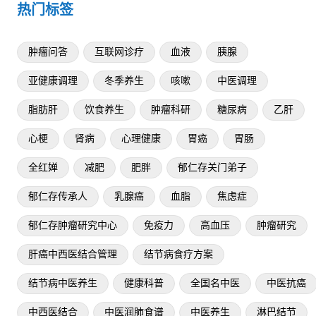
热门标签
肿瘤问答
互联网诊疗
血液
胰腺
亚健康调理
冬季养生
咳嗽
中医调理
脂肪肝
饮食养生
肿瘤科研
糖尿病
乙肝
心梗
肾病
心理健康
胃癌
胃肠
全红婵
减肥
肥胖
郁仁存关门弟子
郁仁存传承人
乳腺癌
血脂
焦虑症
郁仁存肿瘤研究中心
免疫力
高血压
肿瘤研究
肝癌中西医结合管理
结节病食疗方案
结节病中医养生
健康科普
全国名中医
中医抗癌
中西医结合
中医润肺食谱
中医养生
淋巴结节